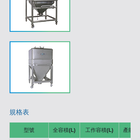
規格表
型號
全容積(L)
工作容積(L)
產能: