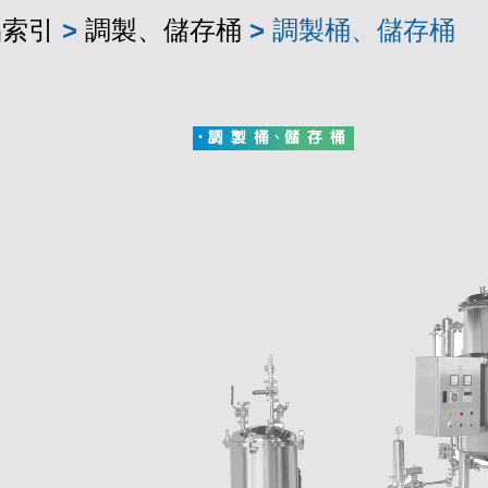
品索引
>
調製、儲存桶
>
調製桶、儲存桶