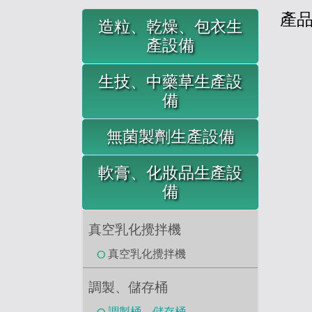
產
造粒、乾燥、包衣生
產設備
生技、中藥草生產設
備
無菌製劑生產設備
軟膏、化妝品生產設
備
真空乳化攪拌機
真空乳化攪拌機
調製、儲存桶
調製桶、儲存桶